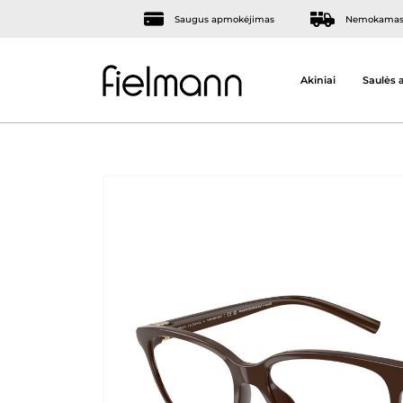
Saugus apmokėjimas
Nemokamas 
Akiniai
Saulės a