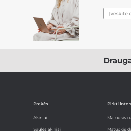
Draug
Prekės
Pirkti inte
Akiniai
Matuokis 
Saulės akiniai
Matuokis d