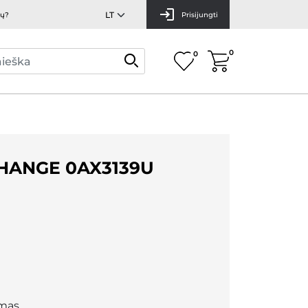
mų?
Prisijungti
0
0
HANGE 0AX3139U
mas