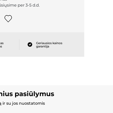
išsiųsime per 3-5 d.d.
as
Geriausios kainos
as
garantija
inius pasiūlymus
a
ir su jos nuostatomis