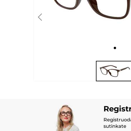
Regist
Registruoda
sutinkate