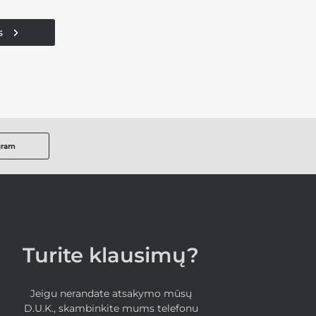
s
gram
Turite klausimų?
Jeigu nerandate atsakymo mūsų
D.U.K., skambinkite mums telefonu