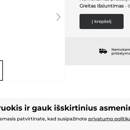
Greitas Išsiuntimas
- 
Į krepšelį
Nemokam
pristatym
ruokis ir gauk išskirtinius asmen
masis patvirtinate, kad susipažinote
privatumo politik