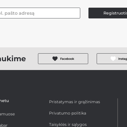
Registruoti
aukime
Facebook
Insta
rnetu
Pristatymas ir grąžinimas
Privatumo politika
namuose
Taisyklės ir sąlygos
abar