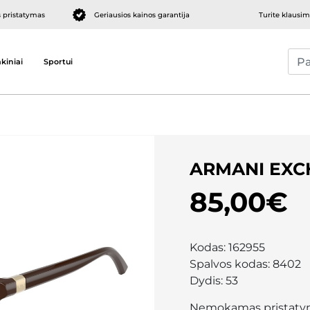
pristatymas
Geriausios kainos garantija
Turite klausi
kiniai
Sportui
ARMANI EXC
85,00€
Kodas:
162955
Spalvos kodas:
8402
Dydis:
53
Nemokamas pristaty