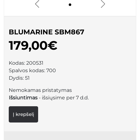
BLUMARINE SBM867
179,00€
Kodas:
200531
Spalvos kodas:
700
Dydis:
51
Nemokamas pristatymas
Išsiuntimas
- išsiųsime per 7 d.d.
Į krepšelį