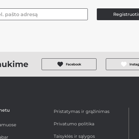
Registruoti
aukime
Facebook
Insta
rnetu
Pristatymas ir grąžinimas
Privatumo politika
namuose
Taisyklės ir sąlygos
abar