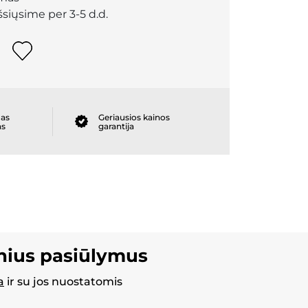
išsiųsime per 3-5 d.d.
as
Geriausios kainos
as
garantija
inius pasiūlymus
a
ir su jos nuostatomis