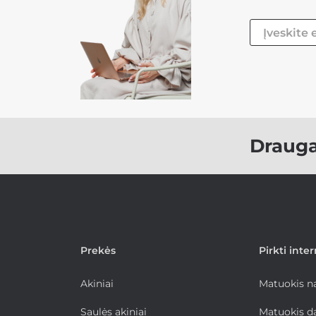
Draug
Prekės
Pirkti inte
Akiniai
Matuokis 
Saulės akiniai
Matuokis d