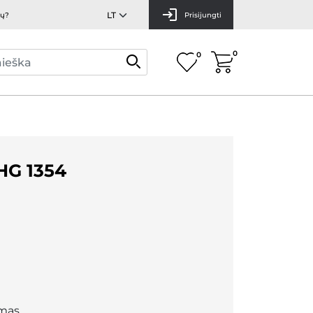
mų?
Prisijungti
0
0
HG 1354
mas