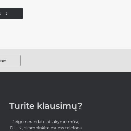
s
gram
Turite klausimų?
Jeigu nerandate atsakymo mūsų
D.U.K., skambinkite mums telefonu