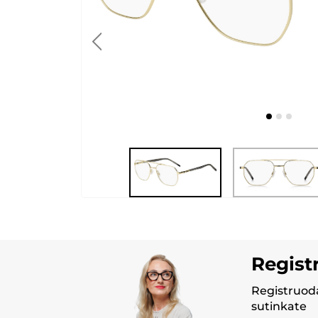
Regist
Registruoda
sutinkate