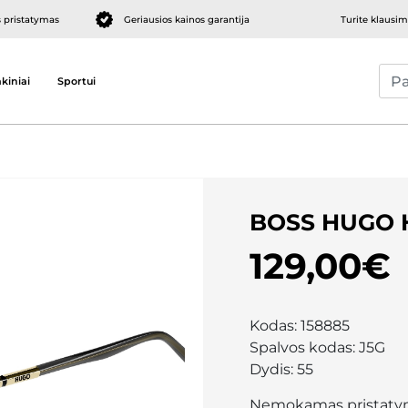
pristatymas
Geriausios kainos garantija
Turite klausi
kiniai
Sportui
BOSS HUGO 
129,00€
Kodas:
158885
Spalvos kodas:
J5G
Dydis:
55
Nemokamas pristaty