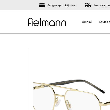
Saugus apmokėjimas
Nemokamas 
Akiniai
Saulės a