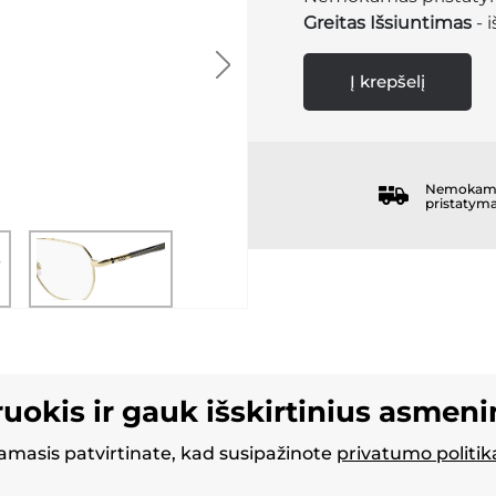
Greitas Išsiuntimas
- 
Į krepšelį
Nemokam
pristatym
ruokis ir gauk išskirtinius asmen
masis patvirtinate, kad susipažinote
privatumo politik