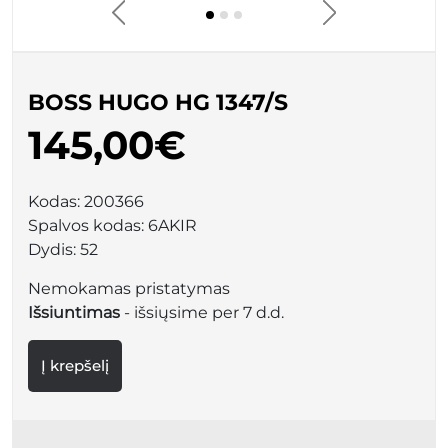
BOSS HUGO HG 1347/S
145,00€
Kodas:
200366
Spalvos kodas:
6AKIR
Dydis:
52
Nemokamas pristatymas
Išsiuntimas
- išsiųsime per 7 d.d.
Į krepšelį