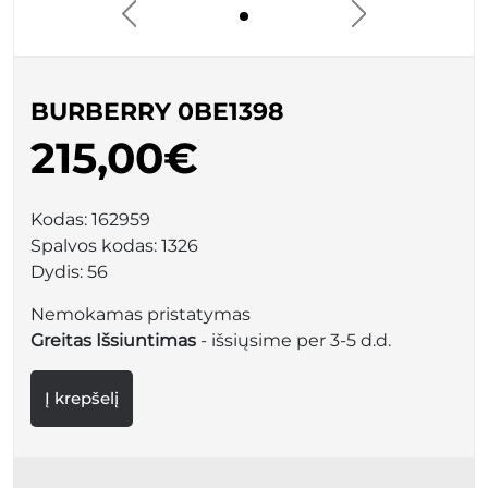
BURBERRY 0BE1398
215,00€
Kodas:
162959
Spalvos kodas:
1326
Dydis:
56
Nemokamas pristatymas
Greitas Išsiuntimas
- išsiųsime per 3-5 d.d.
Į krepšelį