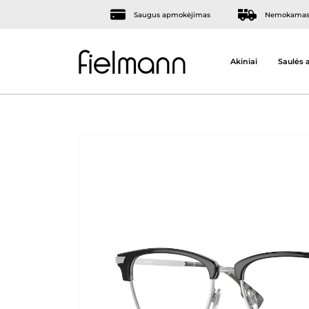
Saugus apmokėjimas
Nemokamas 
Akiniai
Saulės a