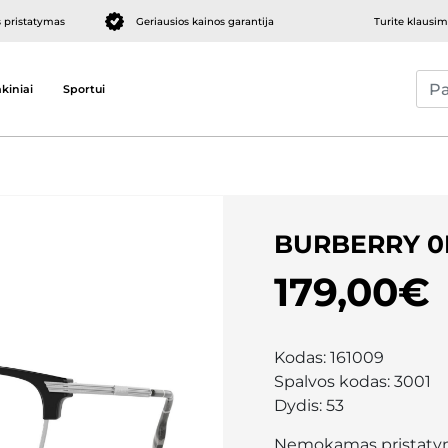
pristatymas
Geriausios kainos garantija
Turite klausi
kiniai
Sportui
BURBERRY 0
179,00€
Kodas:
161009
Spalvos kodas:
3001
Dydis:
53
Nemokamas pristaty