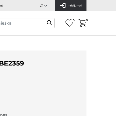
mų?
Prisijungti
0
0
BE2359
mas