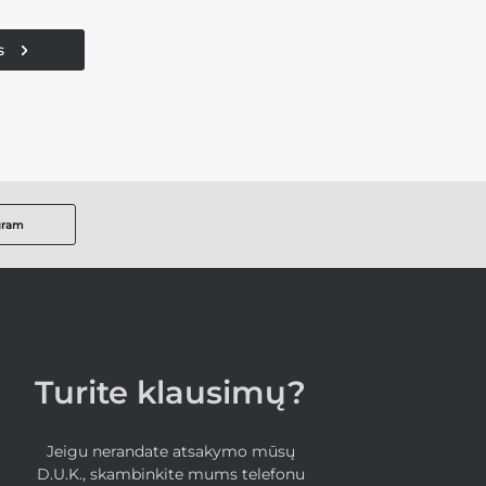
s
gram
Turite klausimų?
Jeigu nerandate atsakymo mūsų
D.U.K., skambinkite mums telefonu