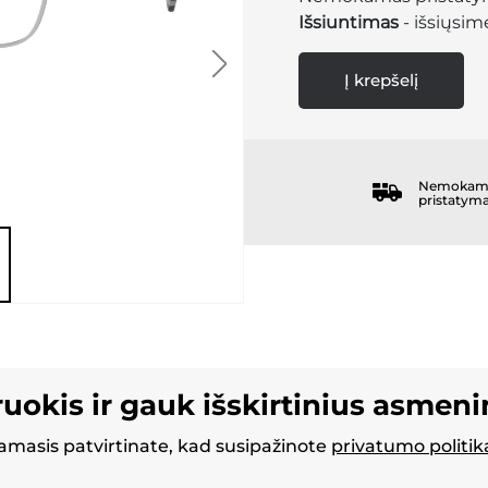
Išsiuntimas
- išsiųsime
Į krepšelį
Nemokam
pristatym
ruokis ir gauk išskirtinius asmen
masis patvirtinate, kad susipažinote
privatumo politik