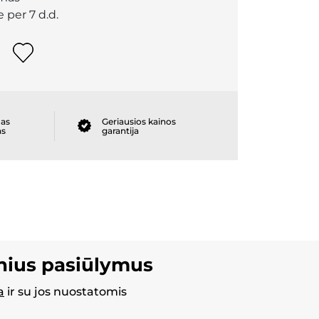
 per 7 d.d.
as
Geriausios kainos
as
garantija
inius pasiūlymus
a
ir su jos nuostatomis