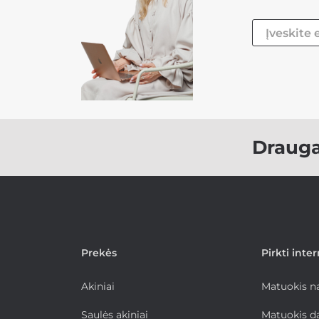
Draug
Prekės
Pirkti inte
Akiniai
Matuokis 
Saulės akiniai
Matuokis d