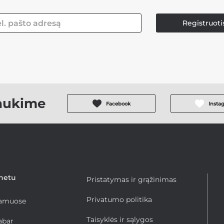
Registruoti
aukime
Facebook
Insta
rnetu
Pristatymas ir grąžinimas
Privatumo politika
namuose
Taisyklės ir sąlygos
abar