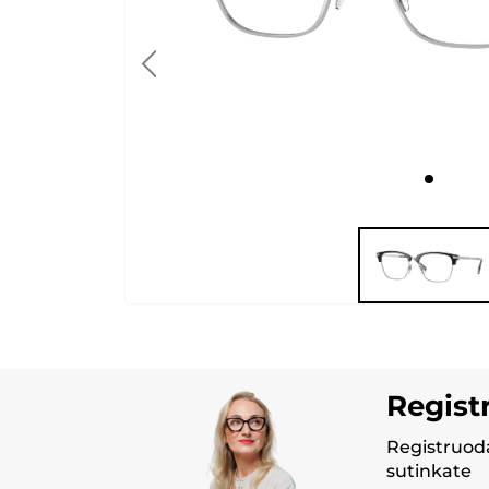
Regist
Registruoda
sutinkate