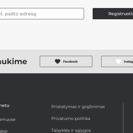
Registruoti
aukime
Facebook
Insta
rnetu
Pristatymas ir grąžinimas
Privatumo politika
namuose
Taisyklės ir sąlygos
abar