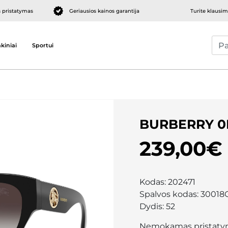
pristatymas
Geriausios kainos garantija
Turite klausi
kiniai
Sportui
BURBERRY 0
239,00€
Kodas:
202471
Spalvos kodas:
30018
Dydis:
52
Nemokamas pristaty