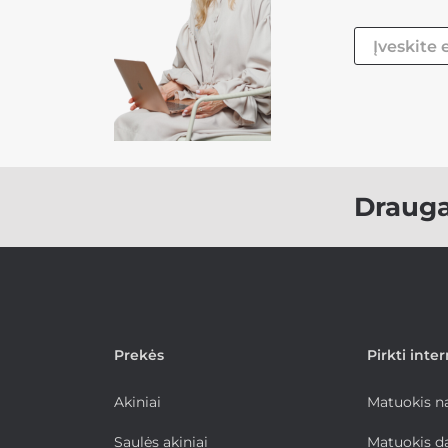
Draug
Prekės
Pirkti inte
Akiniai
Matuokis 
Saulės akiniai
Matuokis d