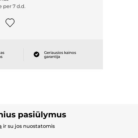
 per 7 d.d.
as
Geriausios kainos
as
garantija
inius pasiūlymus
a
ir su jos nuostatomis