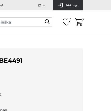
mų?
Prisijungti
0
0
BE4491
G
mas