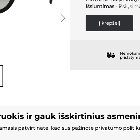
Išsiuntimas
- išsiųsime
Į krepšelį
Nemokam
pristatym
ruokis ir gauk išskirtinius asmen
masis patvirtinate, kad susipažinote
privatumo politik