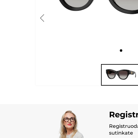
Regist
Registruoda
sutinkate