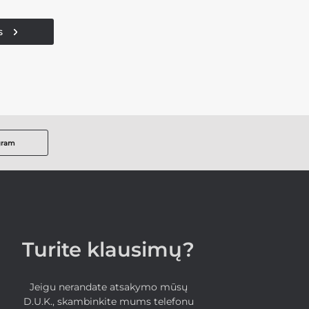
s
gram
Turite klausimų?
Jeigu nerandate atsakymo mūsų
D.U.K., skambinkite mums telefonu