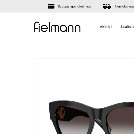
Saugus apmokėjimas
Nemokamas 
Akiniai
Saulės a