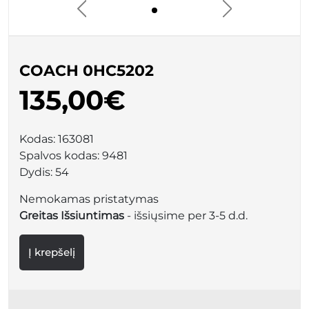
COACH 0HC5202
135,00€
Kodas:
163081
Spalvos kodas:
9481
Dydis:
54
Nemokamas pristatymas
Greitas Išsiuntimas
- išsiųsime per 3-5 d.d.
Į krepšelį