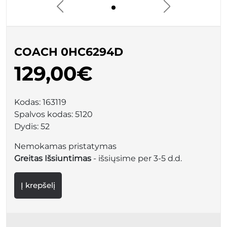
COACH 0HC6294D
129,00€
Kodas:
163119
Spalvos kodas:
5120
Dydis:
52
Nemokamas pristatymas
Greitas Išsiuntimas
- išsiųsime per 3-5 d.d.
Į krepšelį