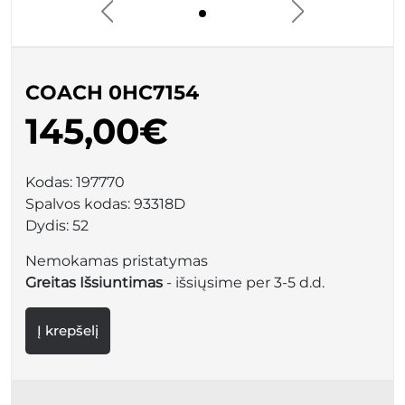
COACH 0HC7154
145,00€
Kodas:
197770
Spalvos kodas:
93318D
Dydis:
52
Nemokamas pristatymas
Greitas Išsiuntimas
- išsiųsime per 3-5 d.d.
Į krepšelį