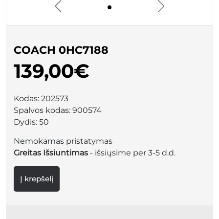
COACH 0HC7188
139,00€
Kodas:
202573
Spalvos kodas:
900574
Dydis:
50
Nemokamas pristatymas
Greitas Išsiuntimas
- išsiųsime per 3-5 d.d.
Į krepšelį