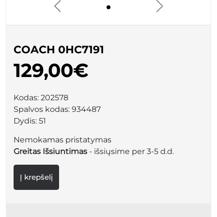
COACH 0HC7191
129,00€
Kodas:
202578
Spalvos kodas:
934487
Dydis:
51
Nemokamas pristatymas
Greitas Išsiuntimas
- išsiųsime per 3-5 d.d.
Į krepšelį