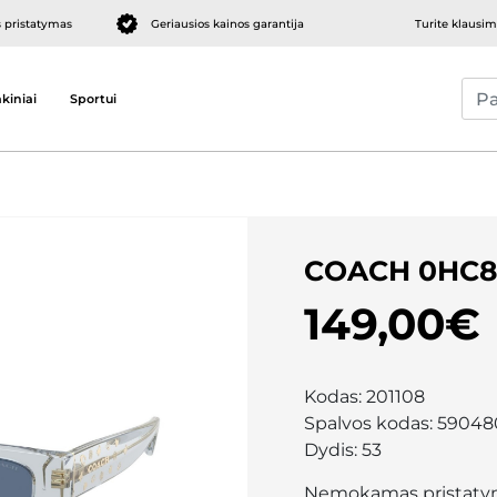
pristatymas
Geriausios kainos garantija
Turite klausi
kiniai
Sportui
COACH 0HC8
149,00€
Kodas:
201108
Spalvos kodas:
59048
Dydis:
53
Nemokamas pristaty