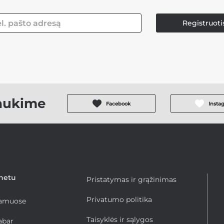
Registruoti
aukime
Facebook
Insta
rnetu
Pristatymas ir grąžinimas
Privatumo politika
namuose
Taisyklės ir sąlygos
abar