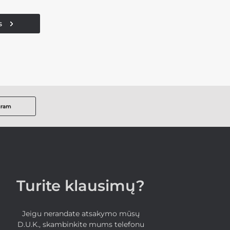
s
gram
Turite klausimų?
Jeigu nerandate atsakymo mūsų
D.U.K., skambinkite mums telefonu