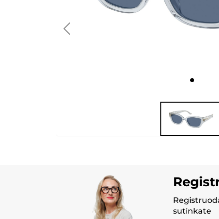
Regist
Registruoda
sutinkate