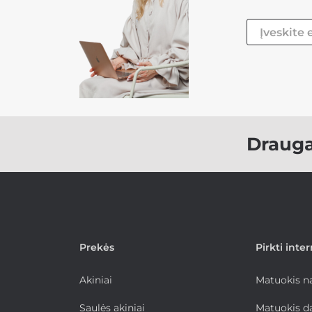
Draug
Prekės
Pirkti inte
Akiniai
Matuokis 
Saulės akiniai
Matuokis d