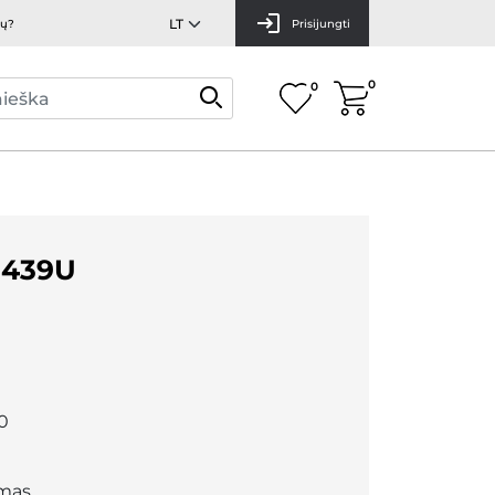
mų?
Prisijungti
0
0
439U
0
mas