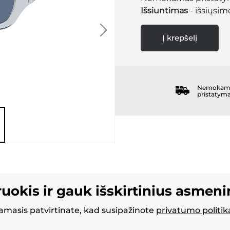
Išsiuntimas
- išsiųsime
Į krepšelį
Nemokam
pristatym
ruokis ir gauk išskirtinius asmen
masis patvirtinate, kad susipažinote
privatumo politik