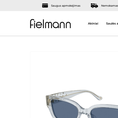
Saugus apmokėjimas
Nemokamas 
Akiniai
Saulės a