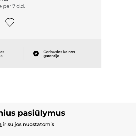
 per 7 d.d.
as
Geriausios kainos
as
garantija
inius pasiūlymus
a
ir su jos nuostatomis