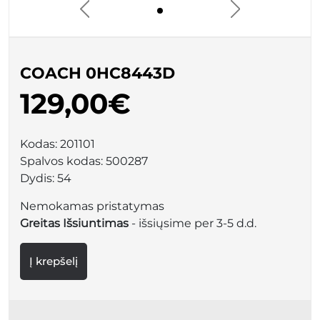
COACH 0HC8443D
129,00€
Kodas:
201101
Spalvos kodas:
500287
Dydis:
54
Nemokamas pristatymas
Greitas Išsiuntimas
- išsiųsime per 3-5 d.d.
Į krepšelį