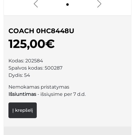
COACH 0HC8448U
125,00€
Kodas:
202584
Spalvos kodas:
500287
Dydis:
54
Nemokamas pristatymas
Išsiuntimas
- išsiųsime per 7 d.d.
Į krepšelį