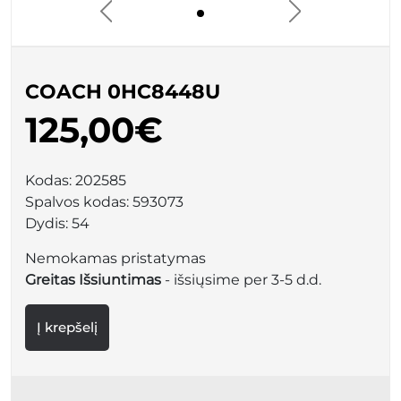
COACH 0HC8448U
125,00€
Kodas:
202585
Spalvos kodas:
593073
Dydis:
54
Nemokamas pristatymas
Greitas Išsiuntimas
- išsiųsime per 3-5 d.d.
Į krepšelį