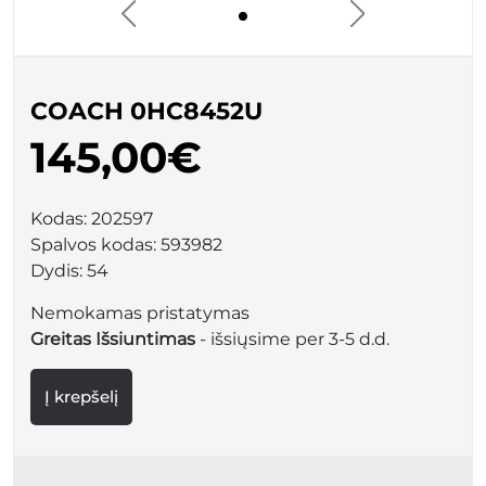
COACH 0HC8452U
145,00€
Kodas:
202597
Spalvos kodas:
593982
Dydis:
54
Nemokamas pristatymas
Greitas Išsiuntimas
- išsiųsime per 3-5 d.d.
Į krepšelį