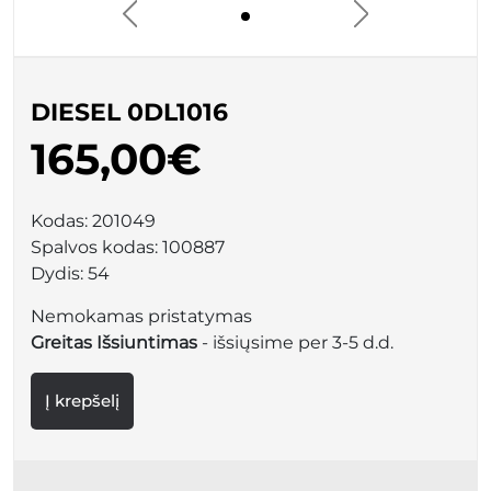
DIESEL 0DL1016
165,00€
Kodas:
201049
Spalvos kodas:
100887
Dydis:
54
Nemokamas pristatymas
Greitas Išsiuntimas
- išsiųsime per 3-5 d.d.
Į krepšelį