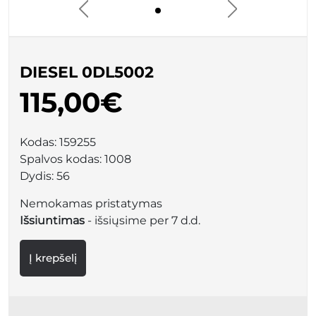
DIESEL 0DL5002
115,00€
Kodas:
159255
Spalvos kodas:
1008
Dydis:
56
Nemokamas pristatymas
Išsiuntimas
- išsiųsime per 7 d.d.
Į krepšelį