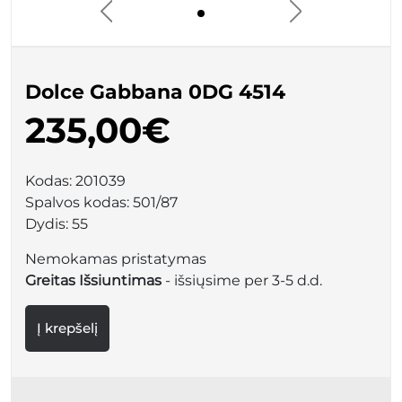
Dolce Gabbana 0DG 4514
235,00€
Kodas:
201039
Spalvos kodas:
501/87
Dydis:
55
Nemokamas pristatymas
Greitas Išsiuntimas
- išsiųsime per 3-5 d.d.
Į krepšelį