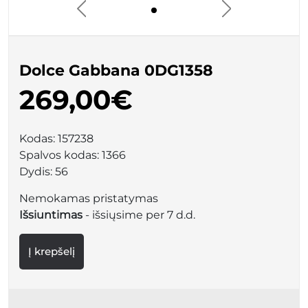
Dolce Gabbana 0DG1358
269,00€
Kodas:
157238
Spalvos kodas:
1366
Dydis:
56
Nemokamas pristatymas
Išsiuntimas
- išsiųsime per 7 d.d.
Į krepšelį