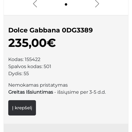
Dolce Gabbana 0DG3389
235,00€
Kodas:
155422
Spalvos kodas:
501
Dydis:
55
Nemokamas pristatymas
Greitas Išsiuntimas
- išsiųsime per 3-5 d.d.
Į krepšelį