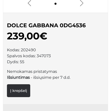
DOLCE GABBANA 0DG4536
239,00€
Kodas:
202490
Spalvos kodas:
347073
Dydis:
55
Nemokamas pristatymas
Išsiuntimas
- išsiųsime per 7 d.d.
Į krepšelį