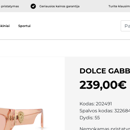
pristatymas
Geriausios kainos garantija
Turite klausi
kiniai
Sportui
DOLCE GABB
239,00€
Kodas:
202491
Spalvos kodas:
32268
Dydis:
55
Nemokamas pristaty