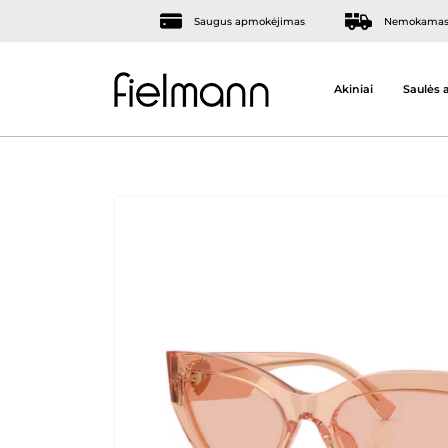
Saugus apmokėjimas
Nemokamas 
Akiniai
Saulės a