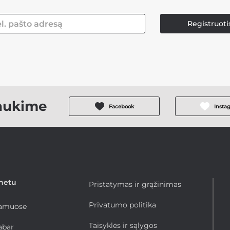
Registruoti
aukime
Facebook
Insta
rnetu
Pristatymas ir grąžinimas
Privatumo politika
namuose
Taisyklės ir sąlygos
abar