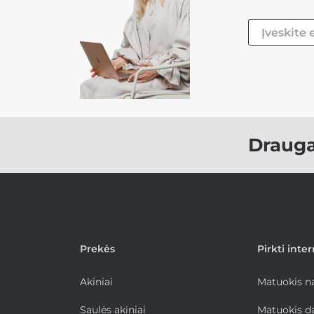
Draug
Prekės
Pirkti inte
Akiniai
Matuokis 
Saulės akiniai
Matuokis d