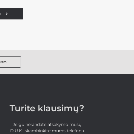
s
gram
Turite klausimų?
Jeigu nerandate atsakymo mūsų
D.U.K., skambinkite mums telefonu