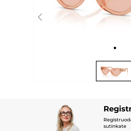
Regist
Registruoda
sutinkate