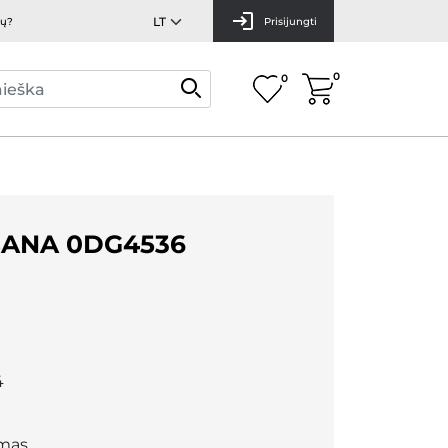
mų?
Prisijungti
0
0
ANA 0DG4536
4
mas