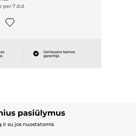
 per 7 d.d.
as
Geriausios kainos
as
garantija
inius pasiūlymus
a
ir su jos nuostatomis