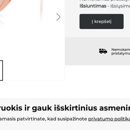
Išsiuntimas
- išsiųsime
Į krepšelį
Nemokam
pristatym
ruokis ir gauk išskirtinius asmen
masis patvirtinate, kad susipažinote
privatumo politik