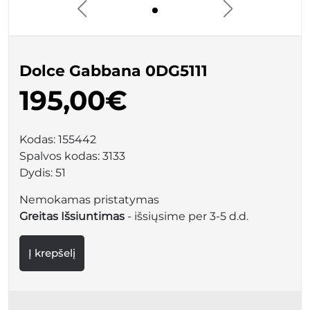
Dolce Gabbana 0DG5111
195,00€
Kodas:
155442
Spalvos kodas:
3133
Dydis:
51
Nemokamas pristatymas
Greitas Išsiuntimas
- išsiųsime per 3-5 d.d.
Į krepšelį