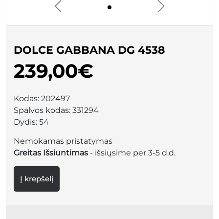
DOLCE GABBANA DG 4538
239,00€
Kodas:
202497
Spalvos kodas:
331294
Dydis:
54
Nemokamas pristatymas
Greitas Išsiuntimas
- išsiųsime per 3-5 d.d.
Į krepšelį