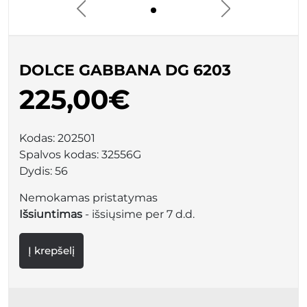
DOLCE GABBANA DG 6203
225,00€
Kodas:
202501
Spalvos kodas:
32556G
Dydis:
56
Nemokamas pristatymas
Išsiuntimas
- išsiųsime per 7 d.d.
Į krepšelį