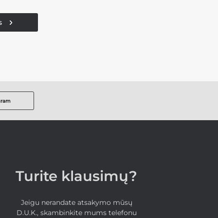
s
gram
Turite klausimų?
Jeigu nerandate atsakymo mūsų
D.U.K., skambinkite mums telefonu