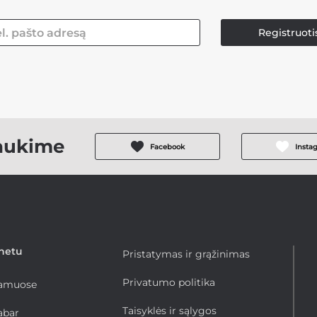
Registruoti
aukime
Facebook
Insta
rnetu
Pristatymas ir grąžinimas
Privatumo politika
namuose
Taisyklės ir sąlygos
abar