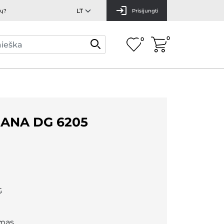
mų?
Prisijungti
0
0
ANA DG 6205
G
mas