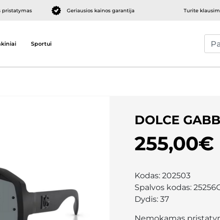
pristatymas
Geriausios kainos garantija
Turite klausi
kiniai
Sportui
DOLCE GABB
255,00€
Kodas:
202503
Spalvos kodas:
25256
Dydis:
37
Nemokamas pristaty