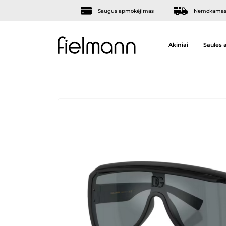
Saugus apmokėjimas
Nemokamas 
Akiniai
Saulės a