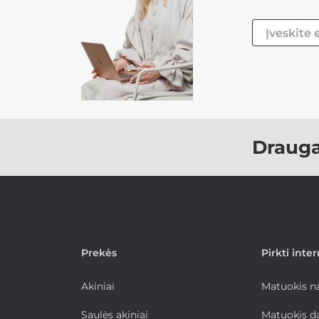
Draug
Prekės
Pirkti inte
Akiniai
Matuokis 
Saulės akiniai
Matuokis d