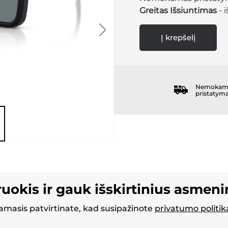
Greitas Išsiuntimas
- 
Į krepšelį
Nemokam
pristatym
ruokis ir gauk išskirtinius asmen
masis patvirtinate, kad susipažinote
privatumo politik