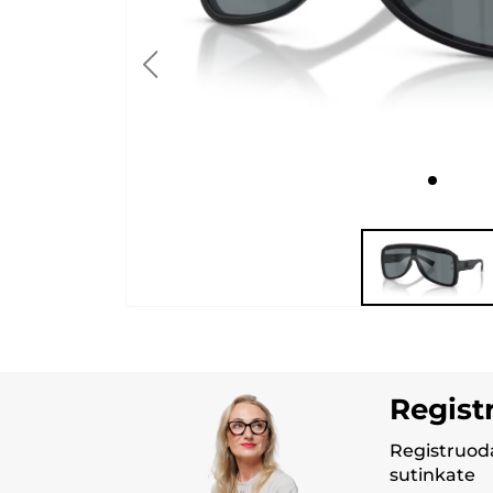
Regist
Registruoda
sutinkate