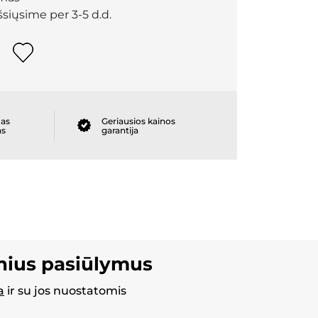
išsiųsime per 3-5 d.d.
as
Geriausios kainos
as
garantija
inius pasiūlymus
a
ir su jos nuostatomis