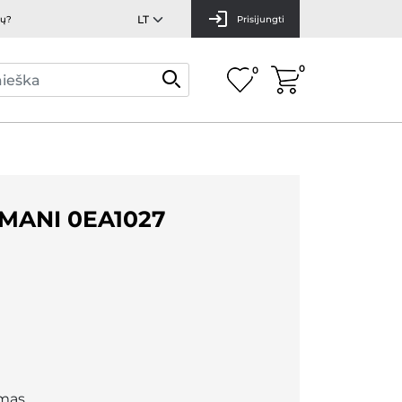
mų?
Prisijungti
0
0
MANI 0EA1027
mas