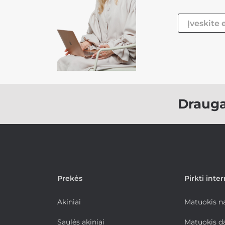
Draug
Prekės
Pirkti inte
Akiniai
Matuokis 
Saulės akiniai
Matuokis d