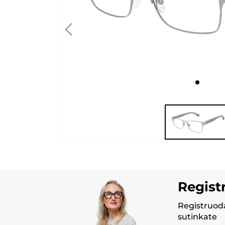
Regist
Registruoda
sutinkate