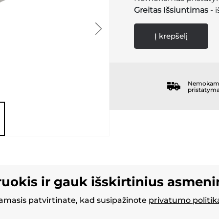
Greitas Išsiuntimas
- 
Į krepšelį
Nemokam
pristatym
ruokis ir gauk išskirtinius asmen
masis patvirtinate, kad susipažinote
privatumo politik