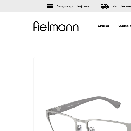
Saugus apmokėjimas
Nemokamas 
Akiniai
Saulės a