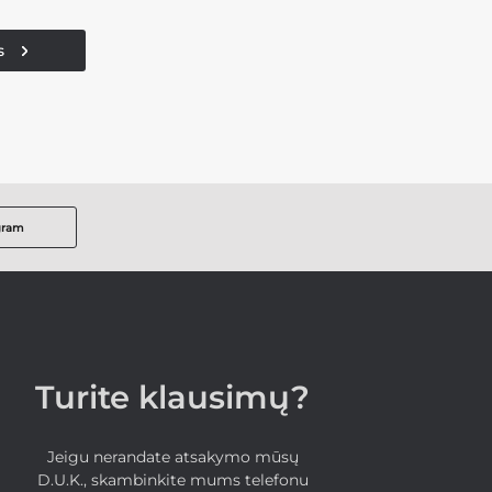
s
gram
Turite klausimų?
Jeigu nerandate atsakymo mūsų
D.U.K., skambinkite mums telefonu