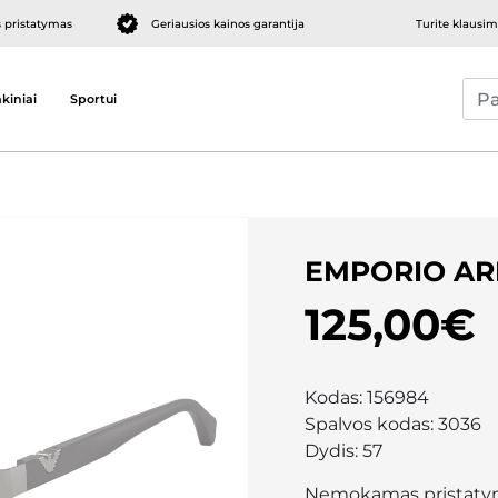
pristatymas
Geriausios kainos garantija
Turite klausi
kiniai
Sportui
EMPORIO AR
125,00€
Kodas:
156984
Spalvos kodas:
3036
Dydis:
57
Nemokamas pristaty