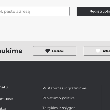
Registruoti
aukime
Facebook
Insta
rnetu
Pristatymas ir grąžinimas
Privatumo politika
namuose
Taisyklės ir sąlygos
abar