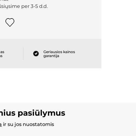
išsiųsime per 3-5 d.d.
as
Geriausios kainos
as
garantija
inius pasiūlymus
a
ir su jos nuostatomis