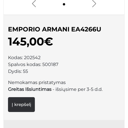
EMPORIO ARMANI EA4266U
145,00€
Kodas:
202542
Spalvos kodas:
500187
Dydis:
55
Nemokamas pristatymas
Greitas Išsiuntimas
- išsiųsime per 3-5 d.d.
Į krepšelį