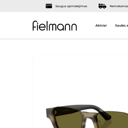
Saugus apmokėjimas
Nemokamas 
Akiniai
Saulės a