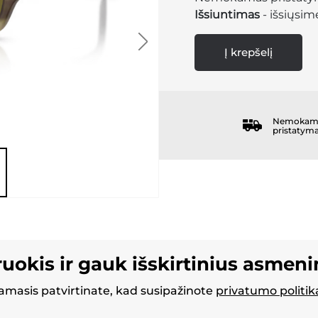
Išsiuntimas
- išsiųsime
Į krepšelį
Nemokam
pristatym
ruokis ir gauk išskirtinius asmen
masis patvirtinate, kad susipažinote
privatumo politik