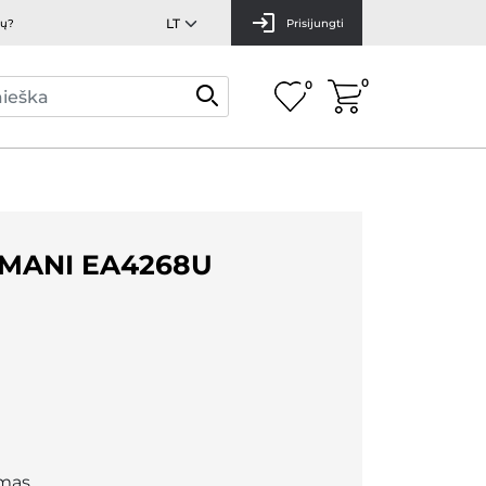
mų?
Prisijungti
0
0
MANI EA4268U
mas