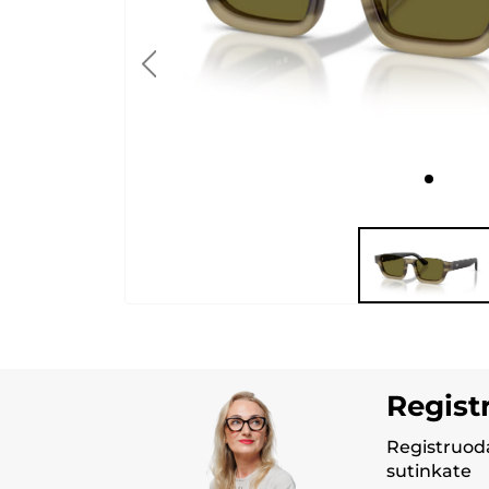
Regist
Registruoda
sutinkate