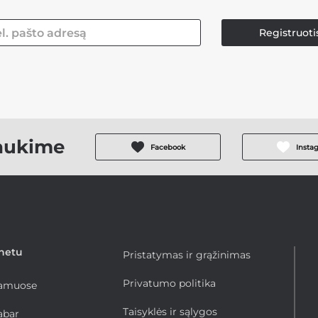
Registruoti
aukime
Facebook
Insta
rnetu
Pristatymas ir grąžinimas
Privatumo politika
namuose
Taisyklės ir sąlygos
abar