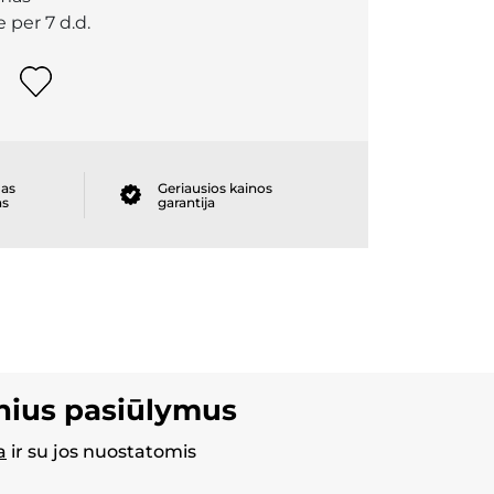
 per 7 d.d.
as
Geriausios kainos
as
garantija
inius pasiūlymus
a
ir su jos nuostatomis