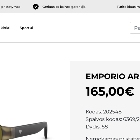
pristatymas
Geriausios kainos garantija
Turite klausi
kiniai
Sportui
EMPORIO AR
165,00€
Kodas:
202548
Spalvos kodas:
6369/2
Dydis:
58
Nemokamas pristaty