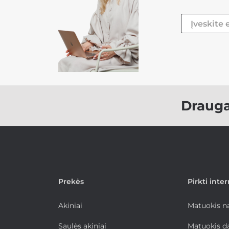
Draug
Prekės
Pirkti inte
Akiniai
Matuokis 
Saulės akiniai
Matuokis d