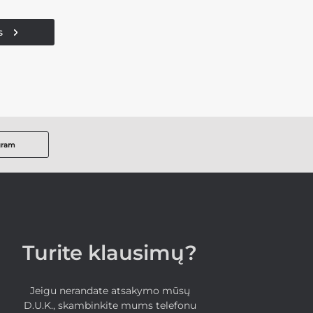
s
gram
Turite klausimų?
Jeigu nerandate atsakymo mūsų
D.U.K., skambinkite mums telefonu