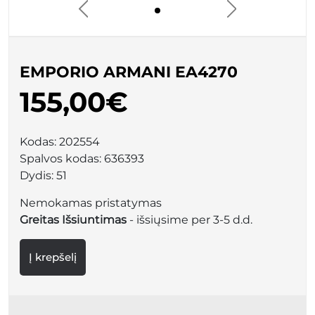
EMPORIO ARMANI EA4270
155,00€
Kodas:
202554
Spalvos kodas:
636393
Dydis:
51
Nemokamas pristatymas
Greitas Išsiuntimas
- išsiųsime per 3-5 d.d.
Į krepšelį