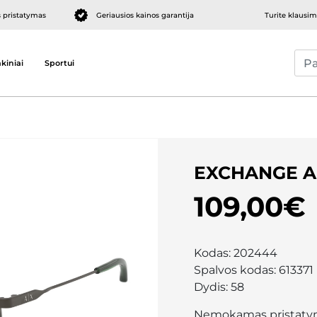
pristatymas
Geriausios kainos garantija
Turite klausi
kiniai
Sportui
EXCHANGE A
109,00€
Kodas:
202444
Spalvos kodas:
613371
Dydis:
58
Nemokamas pristaty