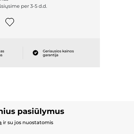
išsiųsime per 3-5 d.d.
as
Geriausios kainos
as
garantija
inius pasiūlymus
a
ir su jos nuostatomis