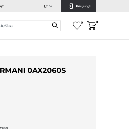
mų?
Prisijungti
0
0
RMANI 0AX2060S
mas