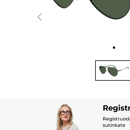
Regist
Registruoda
sutinkate