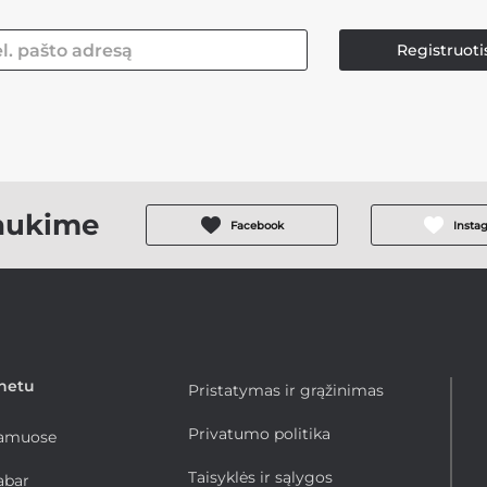
Registruoti
aukime
Facebook
Insta
rnetu
Pristatymas ir grąžinimas
Privatumo politika
namuose
Taisyklės ir sąlygos
abar