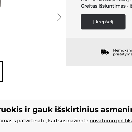
Greitas Išsiuntimas
- 
Į krepšelį
Nemokam
pristatym
ruokis ir gauk išskirtinius asmen
masis patvirtinate, kad susipažinote
privatumo politik