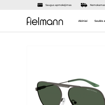
Saugus apmokėjimas
Nemokamas 
Akiniai
Saulės a