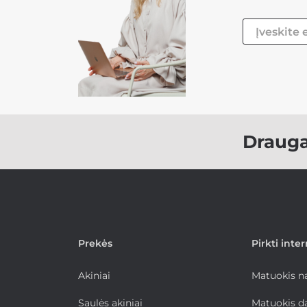
Draug
Prekės
Pirkti inte
Akiniai
Matuokis 
Saulės akiniai
Matuokis d