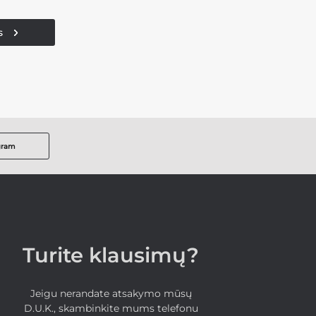
s
gram
Turite klausimų?
Jeigu nerandate atsakymo mūsų
D.U.K., skambinkite mums telefonu