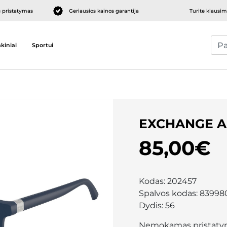
pristatymas
Geriausios kainos garantija
Turite klausi
kiniai
Sportui
EXCHANGE A
85,00€
Kodas:
202457
Spalvos kodas:
83998
Dydis:
56
Nemokamas pristaty