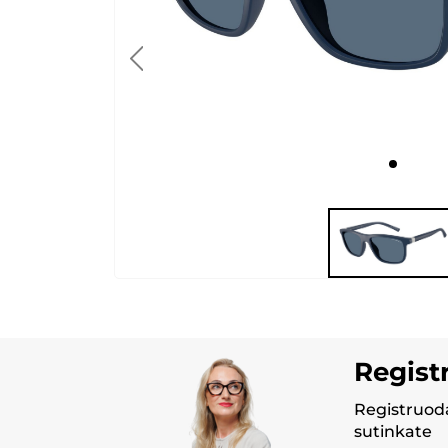
Regist
Registruoda
sutinkate