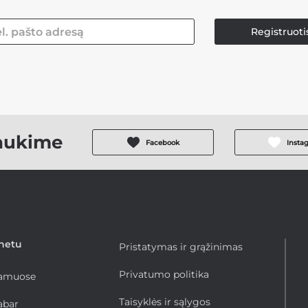
Registruoti
aukime
Facebook
Insta
rnetu
Pristatymas ir grąžinimas
Privatumo politika
namuose
Taisyklės ir sąlygos
abar