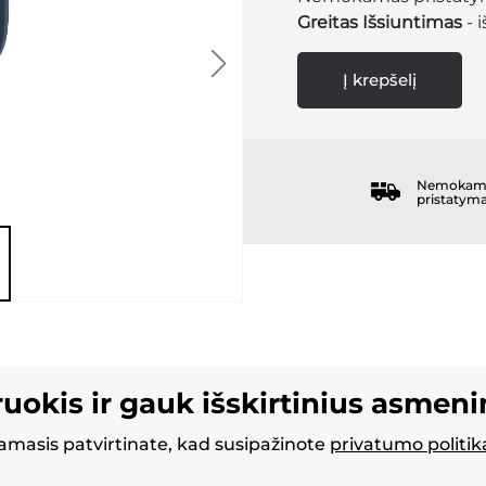
Greitas Išsiuntimas
- 
Į krepšelį
Nemokam
pristatym
ruokis ir gauk išskirtinius asmen
masis patvirtinate, kad susipažinote
privatumo politik