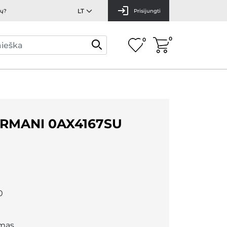
mų?
Prisijungti
0
0
RMANI 0AX4167SU
0
mas