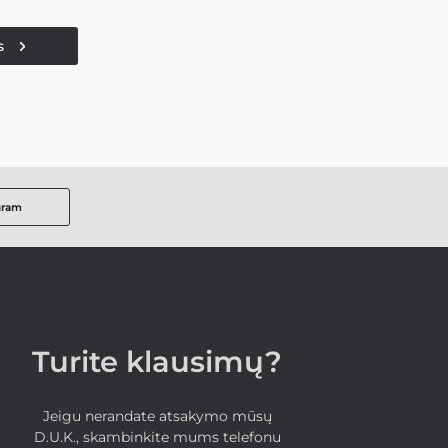
s
gram
Turite klausimų?
Jeigu nerandate atsakymo mūsų
D.U.K., skambinkite mums telefonu