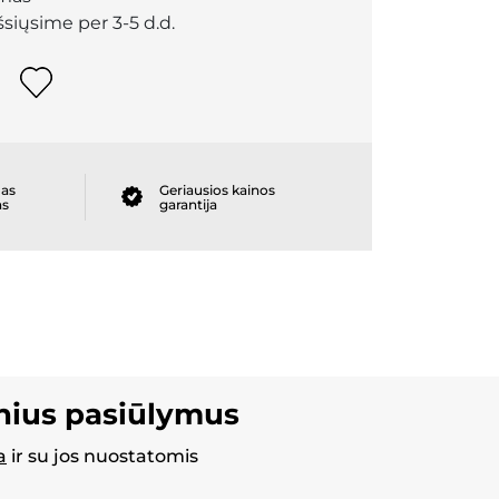
išsiųsime per 3-5 d.d.
as
Geriausios kainos
as
garantija
inius pasiūlymus
a
ir su jos nuostatomis