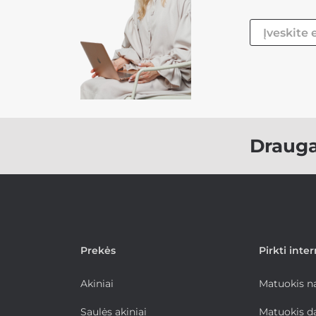
Draug
Prekės
Pirkti inte
Akiniai
Matuokis 
Saulės akiniai
Matuokis d