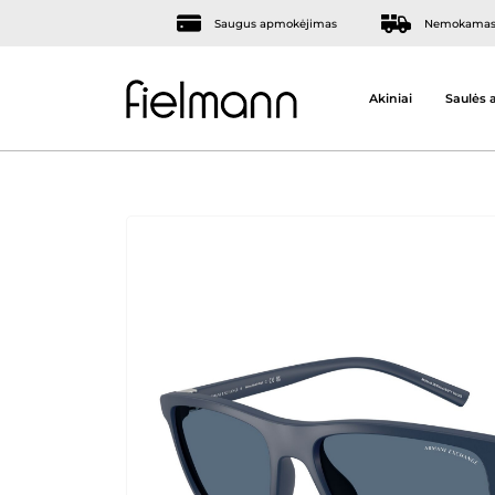
Saugus apmokėjimas
Nemokamas 
Akiniai
Saulės a