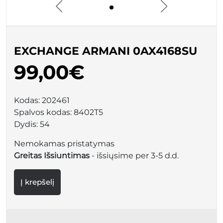
EXCHANGE ARMANI 0AX4168SU
99,00€
Kodas:
202461
Spalvos kodas:
8402T5
Dydis:
54
Nemokamas pristatymas
Greitas Išsiuntimas
- išsiųsime per 3-5 d.d.
Į krepšelį