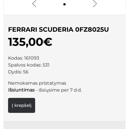
FERRARI SCUDERIA 0FZ8025U
135,00€
Kodas:
161093
Spalvos kodas:
531
Dydis:
56
Nemokamas pristatymas
Išsiuntimas
- išsiųsime per 7 d.d.
Į krepšelį