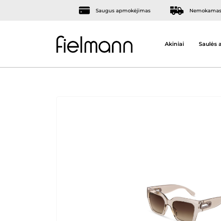
Saugus apmokėjimas
Nemokamas 
Akiniai
Saulės a