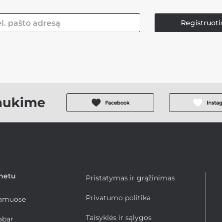
Registruoti
aukime
Facebook
Insta
rnetu
Pristatymas ir grąžinimas
Privatumo politika
namuose
Taisyklės ir sąlygos
abar