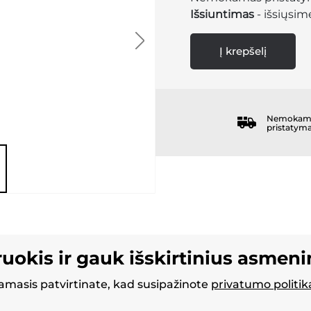
Išsiuntimas
- išsiųsime
Į krepšelį
Nemokam
pristatym
ruokis ir gauk išskirtinius asmen
masis patvirtinate, kad susipažinote
privatumo politik