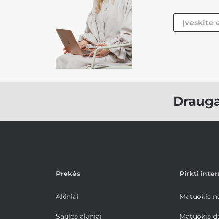
Draug
Prekės
Pirkti inte
Akiniai
Matuokis 
Saulės akiniai
Matuokis d