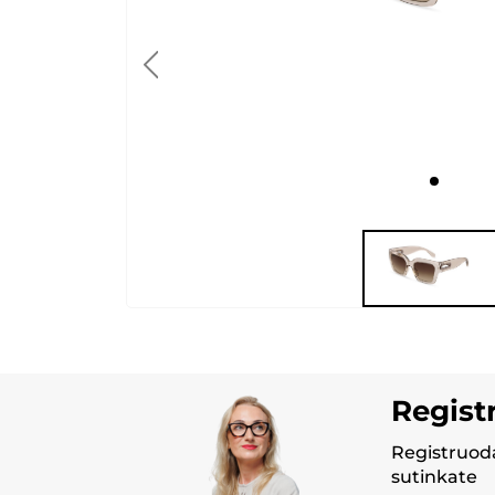
Regist
Registruoda
sutinkate