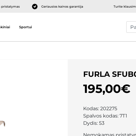
pristatymas
Geriausios kainos garantija
Turite klausi
kiniai
Sportui
FURLA SFUB
195,00€
Kodas:
202275
Spalvos kodas:
7T1
Dydis:
53
Nemokamas pristaty