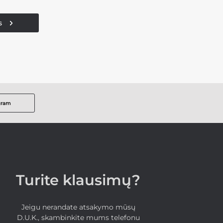
s
gram
Turite klausimų?
Jeigu nerandate atsakymo mūsų
D.U.K., skambinkite mums telefonu