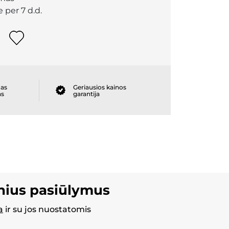
 per 7 d.d.
as
Geriausios kainos
as
garantija
inius pasiūlymus
a
ir su jos nuostatomis