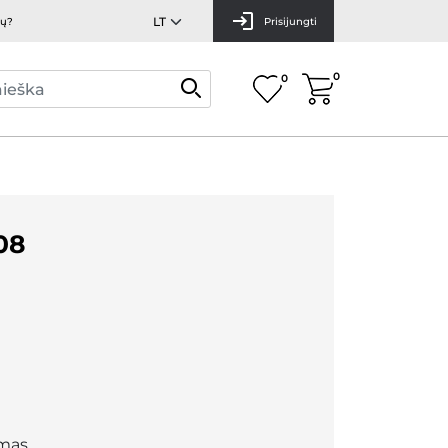
mų?
Prisijungti
0
0
08
mas