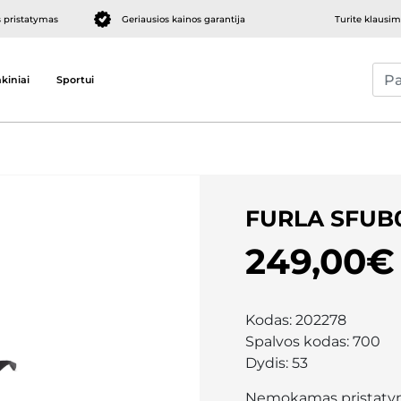
pristatymas
Geriausios kainos garantija
Turite klausi
kiniai
Sportui
FURLA SFUB
249,00€
Kodas:
202278
Spalvos kodas:
700
Dydis:
53
Nemokamas pristaty