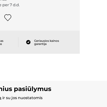
 per 7 d.d.
as
Geriausios kainos
as
garantija
inius pasiūlymus
a
ir su jos nuostatomis