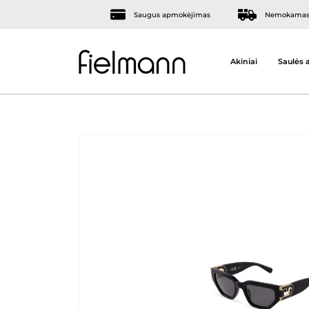
Saugus apmokėjimas
Nemokamas 
Akiniai
Saulės a