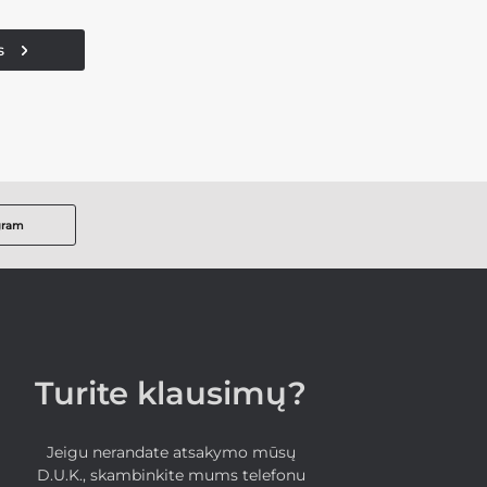
s
gram
Turite klausimų?
Jeigu nerandate atsakymo mūsų
D.U.K., skambinkite mums telefonu