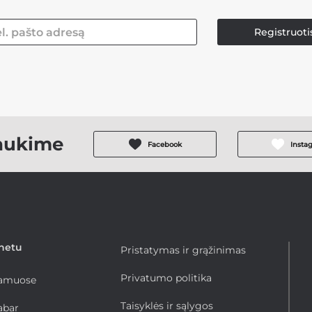
Registruoti
aukime
Facebook
Insta
rnetu
Pristatymas ir grąžinimas
Privatumo politika
namuose
Taisyklės ir sąlygos
abar