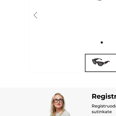
Regist
Registruoda
sutinkate