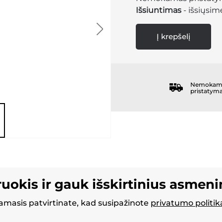
Išsiuntimas
- išsiųsime
Į krepšelį
Nemokam
pristatym
ruokis ir gauk išskirtinius asmen
masis patvirtinate, kad susipažinote
privatumo politik