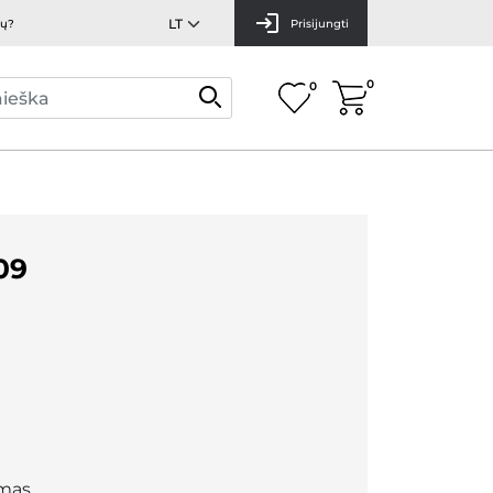
mų?
Prisijungti
0
0
09
mas