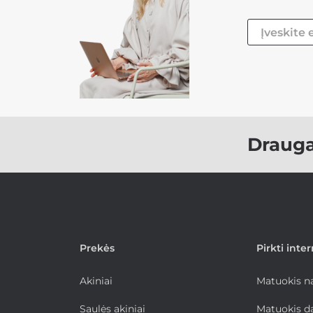
Draug
Prekės
Pirkti inte
Akiniai
Matuokis 
Saulės akiniai
Matuokis d