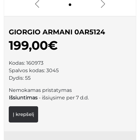
GIORGIO ARMANI 0AR5124
199,00€
Kodas:
160973
Spalvos kodas:
3045
Dydis:
55
Nemokamas pristatymas
Išsiuntimas
- išsiųsime per 7 d.d.
Į krepšelį