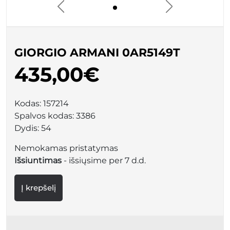
GIORGIO ARMANI 0AR5149T
435,00€
Kodas:
157214
Spalvos kodas:
3386
Dydis:
54
Nemokamas pristatymas
Išsiuntimas
- išsiųsime per 7 d.d.
Į krepšelį