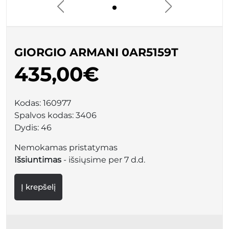
GIORGIO ARMANI 0AR5159T
435,00€
Kodas:
160977
Spalvos kodas:
3406
Dydis:
46
Nemokamas pristatymas
Išsiuntimas
- išsiųsime per 7 d.d.
Į krepšelį