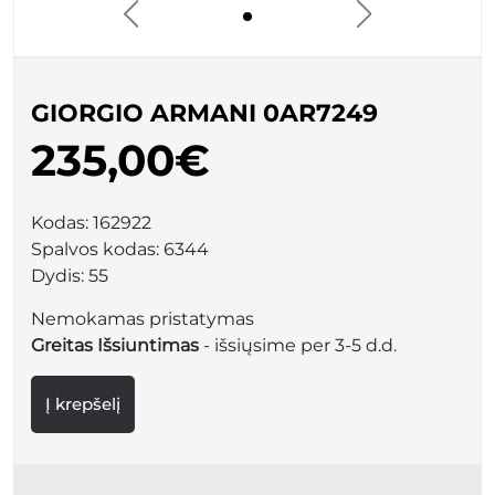
GIORGIO ARMANI 0AR7249
235,00€
Kodas:
162922
Spalvos kodas:
6344
Dydis:
55
Nemokamas pristatymas
Greitas Išsiuntimas
- išsiųsime per 3-5 d.d.
Į krepšelį