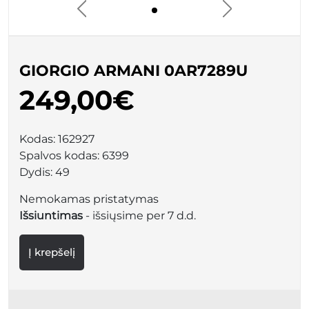
GIORGIO ARMANI 0AR7289U
249,00€
Kodas:
162927
Spalvos kodas:
6399
Dydis:
49
Nemokamas pristatymas
Išsiuntimas
- išsiųsime per 7 d.d.
Į krepšelį