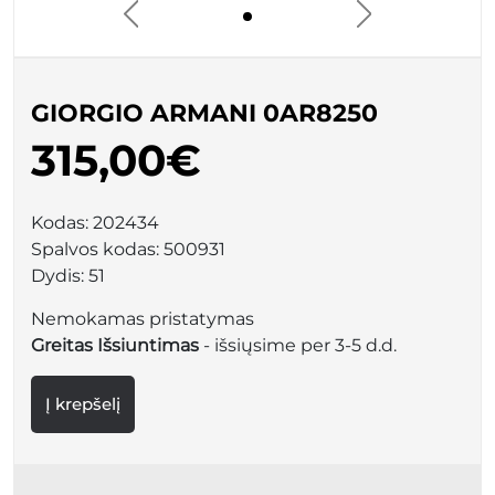
GIORGIO ARMANI 0AR8250
315,00€
Kodas:
202434
Spalvos kodas:
500931
Dydis:
51
Nemokamas pristatymas
Greitas Išsiuntimas
- išsiųsime per 3-5 d.d.
Į krepšelį