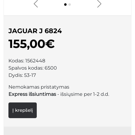
JAGUAR J 6824
155,00€
Kodas:
1562448
Spalvos kodas:
6500
Dydis:
53-17
Nemokamas pristatymas
Express išsiuntimas
- išsiųsime per 1-2 d.d.
Į krepšelį