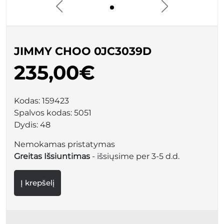
JIMMY CHOO 0JC3039D
235,00€
Kodas:
159423
Spalvos kodas:
5051
Dydis:
48
Nemokamas pristatymas
Greitas Išsiuntimas
- išsiųsime per 3-5 d.d.
Į krepšelį