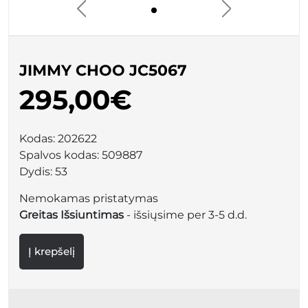
JIMMY CHOO JC5067
295,00€
Kodas:
202622
Spalvos kodas:
509887
Dydis:
53
Nemokamas pristatymas
Greitas Išsiuntimas
- išsiųsime per 3-5 d.d.
Į krepšelį