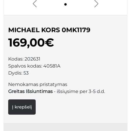
MICHAEL KORS 0MK1179
169,00€
Kodas:
202631
Spalvos kodas:
40581A
Dydis:
53
Nemokamas pristatymas
Greitas Išsiuntimas
- išsiųsime per 3-5 d.d.
Į krepšelį