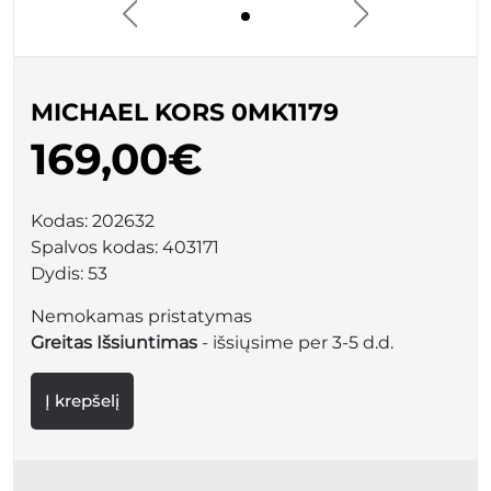
MICHAEL KORS 0MK1179
169,00€
Kodas:
202632
Spalvos kodas:
403171
Dydis:
53
Nemokamas pristatymas
Greitas Išsiuntimas
- išsiųsime per 3-5 d.d.
Į krepšelį