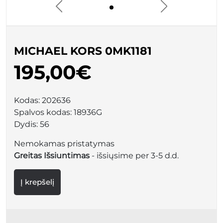
MICHAEL KORS 0MK1181
195,00€
Kodas:
202636
Spalvos kodas:
18936G
Dydis:
56
Nemokamas pristatymas
Greitas Išsiuntimas
- išsiųsime per 3-5 d.d.
Į krepšelį